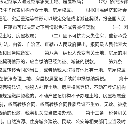
法定继承人通过继承承受土地、房屋权属； （六）依照法律
组织驻华代表机构承受土地、房屋权属。 根据国民经济和社会
重组、灾后重建等情形可以规定免征或者减征契税，报全国人民
、直辖市可以决定对下列情形免征或者减征契税： （一）因
承受土地、房屋权属； （二）因不可抗力灭失住房，重新承受
办法，由省、自治区、直辖市人民政府提出，报同级人民代表大
员会和国务院备案。 第八条 纳税人改变有关土地、房屋的用
减征契税情形的，应当缴纳已经免征、减征的税款。 第九条
权属转移合同的当日，或者纳税人取得其他具有土地、房屋权属
在依法办理土地、房屋权属登记手续前申报缴纳契税。 第十
税完税凭证。纳税人办理土地、房屋权属登记，不动产登记机构
照规定缴纳契税的，不动产登记机构不予办理土地、房屋权属登
前，权属转移合同、权属转移合同性质凭证不生效、无效、被撤
已缴纳的税款，税务机关应当依法办理。 第十三条 税务机关
制。自然资源、住房城乡建设、民政、公安等相关部门应当及时