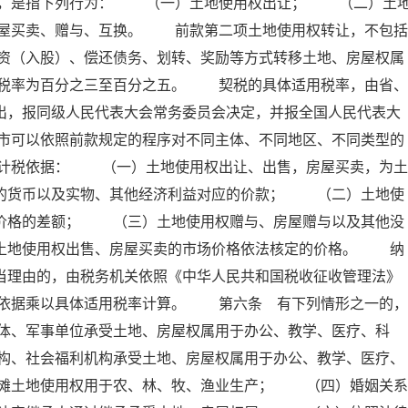
属，是指下列行为： （一）土地使用权出让； （二）土
屋买卖、赠与、互换。 前款第二项土地使用权转让，不包括
资（入股）、偿还债务、划转、奖励等方式转移土地、房屋权属
税率为百分之三至百分之五。 契税的具体适用税率，由省、
出，报同级人民代表大会常务委员会决定，并报全国人民代表大
市可以依照前款规定的程序对不同主体、不同地区、不同类型的
计税依据： （一）土地使用权出让、出售，房屋买卖，为土
付的货币以及实物、其他经济利益对应的价款； （二）土地使
屋价格的差额； （三）土地使用权赠与、房屋赠与以及其他没
照土地使用权出售、房屋买卖的市场价格依法核定的价格。 纳
当理由的，由税务机关依照《中华人民共和国税收征收管理法》
依据乘以具体适用税率计算。 第六条 有下列情形之一的，
体、军事单位承受土地、房屋权属用于办公、教学、医疗、科
构、社会福利机构承受土地、房屋权属用于办公、教学、医疗、
滩土地使用权用于农、林、牧、渔业生产； （四）婚姻关系