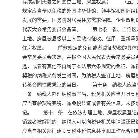
存续期间夫妻之间变更土地、房屋权属； （五）
规定应当予以免税的外国驻华使馆、领事馆和国际
发展的需要，国务院对居民住房需求保障、企业改制
代表大会常务委员会备案。 第七条 省、自治区
土地、房屋被县级以上人民政府征收、征用，重新
住房权属。 前款规定的免征或者减征契税的具体
会常务委员会决定，并报全国人民代表大会常务委
途，或者有其他不再属于本法第六条规定的免征、
契税的纳税义务发生时间，为纳税人签订土地、房屋
转移合同性质凭证的当日。 第十条 纳税人应当
一条 纳税人办理纳税事宜后，税务机关应当开具契
应当查验契税完税、减免税凭证或者有关信息。未按
记。 第十二条 在依法办理土地、房屋权属登记
销或者被解除的，纳税人可以向税务机关申请退还
应当与相关部门建立契税涉税信息共享和工作配合机