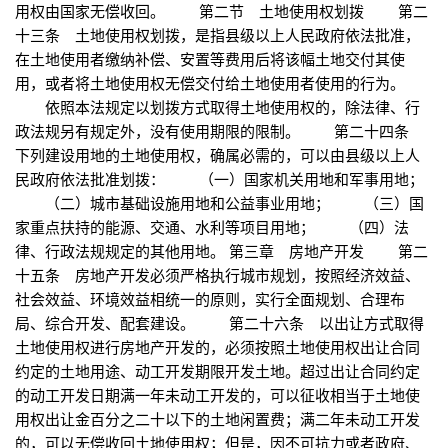
用权由国家无偿收回。 第二节 土地使用权划拨 第二
十三条 土地使用权划拨，是指县级以上人民政府依法批准，
在土地使用者缴纳补偿、安置等费用后将该幅土地交付其使
用，或者将土地使用权无偿交付给土地使用者使用的行为。
依照本法规定以划拨方式取得土地使用权的，除法律、行
政法规另有规定外，没有使用期限的限制。 第二十四条
下列建设用地的土地使用权，确属必需的，可以由县级以上人
民政府依法批准划拨： （一）国家机关用地和军事用地；
（二）城市基础设施用地和公益事业用地； （三）国
家重点扶持的能源、交通、水利等项目用地； （四）法
律、行政法规规定的其他用地。 第三章 房地产开发 第二
十五条 房地产开发必须严格执行城市规划，按照经济效益、
社会效益、环境效益相统一的原则，实行全面规划、合理布
局、综合开发、配套建设。 第二十六条 以出让方式取得
土地使用权进行房地产开发的，必须按照土地使用权出让合同
约定的土地用途、动工开发期限开发土地。超过出让合同约定
的动工开发日期满一年未动工开发的，可以征收相当于土地使
用权出让金百分之二十以下的土地闲置费；满二年未动工开发
的，可以无偿收回土地使用权；但是，因不可抗力或者政府、