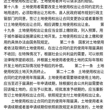
还土地使用权出让金，土地使用者并可以请求违约赔偿。
第十八条 土地使用者需要改变土地使用权出让合同约定的土
地用途的，必须取得出让方和市、县人民政府城市规划行政主
管部门的同意，签订土地使用权出让合同变更协议或者重新签
订土地使用权出让合同，相应调整土地使用权出让金。 第
十九条 土地使用权出让金应当全部上缴财政，列入预算，用
于城市基础设施建设和土地开发。土地使用权出让金上缴和使
用的具体办法由国务院规定。 第二十条 国家对土地使用
者依法取得的土地使用权，在出让合同约定的使用年限届满前
不收回；在特殊情况下，根据社会公共利益的需要，可以依照
法律程序提前收回，并根据土地使用者使用土地的实际年限和
开发土地的实际情况给予相应的补偿。 第二十一条 土地
使用权因土地灭失而终止。 第二十二条 土地使用权出让
合同约定的使用年限届满，土地使用者需要继续使用土地的，
应当至迟于届满前一年申请续期，除根据社会公共利益需要收
回该幅土地的，应当予以批准。经批准准予续期的，应当重新
签订土地使用权出让合同，依照规定支付土地使用权出让金。
土地使用权出让合同约定的使用年限届满，土地使用者未
申请续期或者虽申请续期但依照前款规定未获批准的，土地使