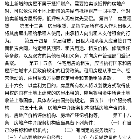
地上新增的房屋不属于抵押财产。需要拍卖该抵押的房地产
时，可以依法将土地上新增的房屋与抵押财产一同拍卖，但对
拍卖新增房屋所得，抵押权人无权优先受偿。 第四节 房屋租
赁 第五十三条 房屋租赁，是指房屋所有权人作为出租人
将其房屋出租给承租人使用，由承租人向出租人支付租金的行
为。 第五十四条 房屋租赁，出租人和承租人应当签订书
面租赁合同，约定租赁期限、租赁用途、租赁价格、修缮责任
等条款，以及双方的其他权利和义务，并向房产管理部门登记
备案。 第五十五条 住宅用房的租赁，应当执行国家和房
屋所在城市人民政府规定的租赁政策。租用房屋从事生产、经
营活动的，由租赁双方协商议定租金和其他租赁条款。 第
五十六条 以营利为目的，房屋所有权人将以划拨方式取得使
用权的国有土地上建成的房屋出租的，应当将租金中所含土地
收益上缴国家。具体办法由国务院规定。 第五节 中介服务机
构 第五十七条 房地产中介服务机构包括房地产咨询机
构、房地产价格评估机构、房地产经纪机构等。 第五十八
条 房地产中介服务机构应当具备下列条件： （一）有自
己的名称和组织机构； （二）有固定的服务场所；
（三）有必要的财产和经费； （四）有足够数量的专业人