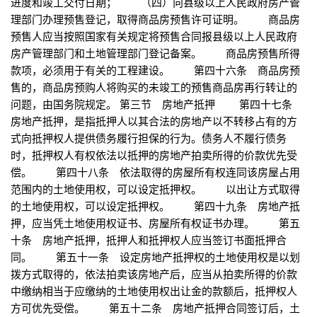
进度和竣工交付日期； （四）向县级以上人民政府房产管
理部门办理预售登记，取得商品房预售许可证明。 商品房
预售人应当按照国家有关规定将预售合同报县级以上人民政府
房产管理部门和土地管理部门登记备案。 商品房预售所得
款项，必须用于有关的工程建设。 第四十六条 商品房预
售的，商品房预购人将购买的未竣工的预售商品房再行转让的
问题，由国务院规定。 第三节 房地产抵押 第四十七条
房地产抵押，是指抵押人以其合法的房地产以不转移占有的方
式向抵押权人提供债务履行担保的行为。债务人不履行债务
时，抵押权人有权依法以抵押的房地产拍卖所得的价款优先受
偿。 第四十八条 依法取得的房屋所有权连同该房屋占用
范围内的土地使用权，可以设定抵押权。 以出让方式取得
的土地使用权，可以设定抵押权。 第四十九条 房地产抵
押，应当凭土地使用权证书、房屋所有权证书办理。 第五
十条 房地产抵押，抵押人和抵押权人应当签订书面抵押合
同。 第五十一条 设定房地产抵押权的土地使用权是以划
拨方式取得的，依法拍卖该房地产后，应当从拍卖所得的价款
中缴纳相当于应缴纳的土地使用权出让金的款额后，抵押权人
方可优先受偿。 第五十二条 房地产抵押合同签订后，土