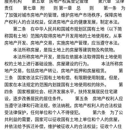
服务机构 第五章 房地产权属登记管理 第六章 法律
责任 第七章 附 则 第一章 总 则 第一条 为
了加强对城市房地产的管理，维护房地产市场秩序，保障房地
产权利人的合法权益，促进房地产业的健康发展，制定本法。
第二条 在中华人民共和国城市规划区国有土地（以下简
称国有土地）范围内取得房地产开发用地的土地使用权，从事
房地产开发、房地产交易，实施房地产管理，应当遵守本法。
本法所称房屋，是指土地上的房屋等建筑物及构筑物。
本法所称房地产开发，是指在依据本法取得国有土地使用
权的土地上进行基础设施、房屋建设的行为。 本法所称房
地产交易，包括房地产转让、房地产抵押和房屋租赁。 第
三条 国家依法实行国有土地有偿、有限期使用制度。但是，
国家在本法规定的范围内划拨国有土地使用权的除外。 第
四条 国家根据社会、经济发展水平，扶持发展居民住宅建
设，逐步改善居民的居住条件。 第五条 房地产权利人应
当遵守法律和行政法规，依法纳税。房地产权利人的合法权益
受法律保护，任何单位和个人不得侵犯。 第六条 为了公
共利益的需要，国家可以征收国有土地上单位和个人的房屋，
并依法给予拆迁补偿，维护被征收人的合法权益；征收个人住