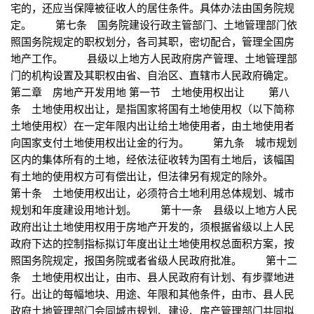
宅的，还应当保障被征收人的居住条件。具体办法由国务院规
定。 第七条 国务院建设行政主管部门、土地管理部门依
照国务院规定的职权划分，各司其职，密切配合，管理全国房
地产工作。 县级以上地方人民政府房产管理、土地管理部
门的机构设置及其职权由省、自治区、直辖市人民政府确定。
第二章 房地产开发用地 第一节 土地使用权出让 第八
条 土地使用权出让，是指国家将国有土地使用权（以下简称
土地使用权）在一定年限内出让给土地使用者，由土地使用者
向国家支付土地使用权出让金的行为。 第九条 城市规划
区内的集体所有的土地，经依法征收转为国有土地后，该幅国
有土地的使用权方可有偿出让，但法律另有规定的除外。
第十条 土地使用权出让，必须符合土地利用总体规划、城市
规划和年度建设用地计划。 第十一条 县级以上地方人民
政府出让土地使用权用于房地产开发的，须根据省级以上人民
政府下达的控制指标拟订年度出让土地使用权总面积方案，按
照国务院规定，报国务院或者省级人民政府批准。 第十二
条 土地使用权出让，由市、县人民政府有计划、有步骤地进
行。出让的每幅地块、用途、年限和其他条件，由市、县人民
政府土地管理部门会同城市规划、建设、房产管理部门共同拟