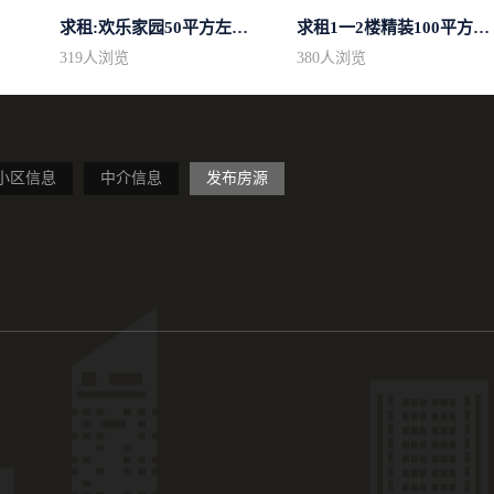
求租:欢乐家园50平方左右的单身公寓廉...
求租1一2楼精装100平方里面基本设备不...
319
人浏览
380
人浏览
小区信息
中介信息
发布房源