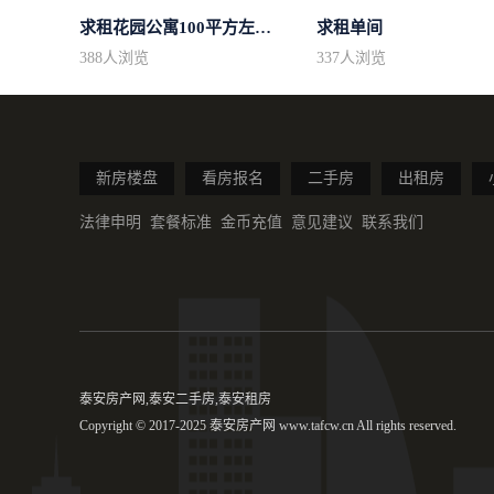
求租花园公寓100平方左右，电梯房
求租单间
388
人浏览
337
人浏览
新房楼盘
看房报名
二手房
出租房
法律申明
套餐标准
金币充值
意见建议
联系我们
泰安房产网,泰安二手房,泰安租房
Copyright © 2017-2025 泰安房产网 www.tafcw.cn All rights reserved.